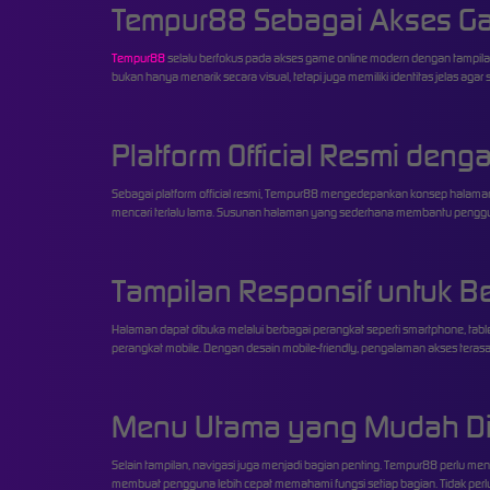
Tempur88 Sebagai Akses G
Tempur88
selalu berfokus pada akses game online modern dengan tampila
bukan hanya menarik secara visual, tetapi juga memiliki identitas jelas aga
Platform Official Resmi deng
Sebagai platform official resmi, Tempur88 mengedepankan konsep halaman
mencari terlalu lama. Susunan halaman yang sederhana membantu penggun
Tampilan Responsif untuk B
Halaman dapat dibuka melalui berbagai perangkat seperti smartphone, tabl
perangkat mobile. Dengan desain mobile-friendly, pengalaman akses terasa
Menu Utama yang Mudah D
Selain tampilan, navigasi juga menjadi bagian penting. Tempur88 perlu me
membuat pengguna lebih cepat memahami fungsi setiap bagian. Tidak perlu 