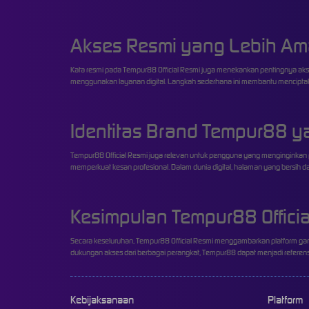
Akses Resmi yang Lebih Am
Kata resmi pada Tempur88 Official Resmi juga menekankan pentingnya aks
menggunakan layanan digital. Langkah sederhana ini membantu menciptak
Identitas Brand Tempur88 
Tempur88 Official Resmi juga relevan untuk pengguna yang menginginkan po
memperkuat kesan profesional. Dalam dunia digital, halaman yang bersih dan 
Kesimpulan Tempur88 Officia
Secara keseluruhan, Tempur88 Official Resmi menggambarkan platform game 
dukungan akses dari berbagai perangkat, Tempur88 dapat menjadi referensi
Kebijaksanaan
Platform