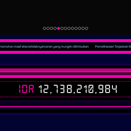
 maaf atas ketidaknyamanan yang mungkin ditimbulkan.
Pemeliharaan Terjadwal: MarbleX pad
IDR
12,738,210,984