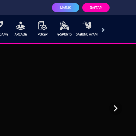
MASUK
DAFTAR
 GAME
ARCADE
POKER
E-SPORTS
SABUNG AYAM
PROMOSI