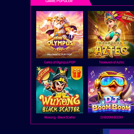
GAME POPULER
Gates of Olympus POP
Treasures of Aztec
Wukong - Black Scatter
DJ BOOM BOOM