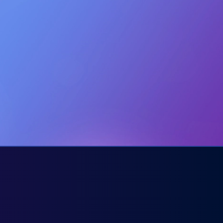
Pindai kod
untuk Un
Android 