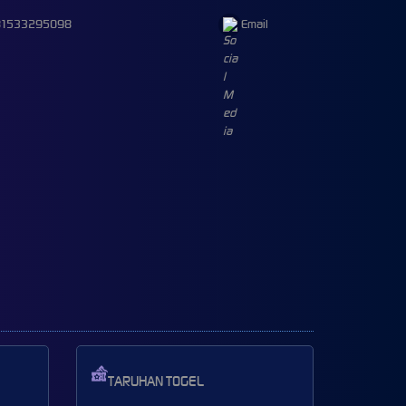
81533295098
Email
TARUHAN TOGEL