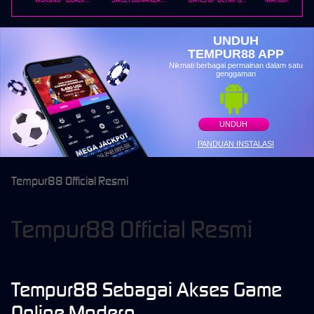
UNDUH
TEMPUR88 APP
Nikmati berbagai permainan dalam satu
genggaman
UNDUH
PANDUAN INSTALASI
Tempur88 Official Resmi
Tempur88 Official Resmi
Tempur88 Sebagai Akses Game
Online Modern