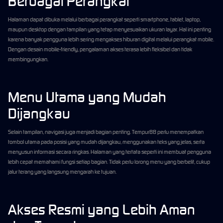
Berbagai Perangkat
Halaman dapat dibuka melalui berbagai perangkat seperti smartphone, tablet, laptop,
maupun desktop dengan tampilan yang tetap menyesuaikan ukuran layar. Hal ini penting
karena banyak pengguna lebih sering mengakses hiburan digital melalui perangkat mobile.
Dengan desain mobile-friendly, pengalaman akses terasa lebih fleksibel dan tidak
membingungkan.
Menu Utama yang Mudah
Dijangkau
Selain tampilan, navigasi juga menjadi bagian penting. Tempur88 perlu menempatkan
tombol utama pada posisi yang mudah dijangkau, menggunakan teks yang jelas, serta
menyusun informasi secara ringkas. Halaman yang tertata seperti ini membuat pengguna
lebih cepat memahami fungsi setiap bagian. Tidak perlu lorong menu yang berbelit, cukup
jalur terang yang langsung mengarah ke tujuan.
Akses Resmi yang Lebih Aman