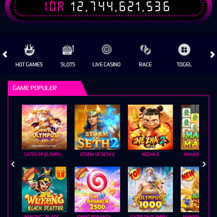
IDR
12,744,621,536
HOT GAMES
SLOTS
LIVE CASINO
RACE
TOGEL
OL
GAME POPULER
GATES OF OLYMPUS POP
STORM OF SETH 2
NEZHA 2
MAHJONG MAX
WUKONG - BLACK SCATTER
SWEET BONANZA 2500
GATES OF OLYMPUS 1000