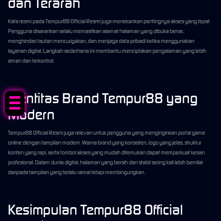
dan Terarah
Kata resmi pada Tempur88 Official Resmi juga menekankan pentingnya akses yang tepat.
Pengguna disarankan selalu memastikan alamat halaman yang dibuka benar,
menghindari tautan mencurigakan, dan menjaga data pribadi ketika menggunakan
layanan digital. Langkah sederhana ini membantu menciptakan pengalaman yang lebih
aman dan terkontrol.
Tap Me!
Identitas Brand Tempur88 yang
Modern
Tempur88 Official Resmi juga relevan untuk pengguna yang menginginkan portal game
online dengan tampilan modern. Warna brand yang konsisten, logo yang jelas, struktur
konten yang rapi, serta tombol akses yang mudah ditemukan dapat memperkuat kesan
profesional. Dalam dunia digital, halaman yang bersih dan stabil sering kali lebih bernilai
daripada tampilan yang terlalu ramai tetapi membingungkan.
Kesimpulan Tempur88 Official