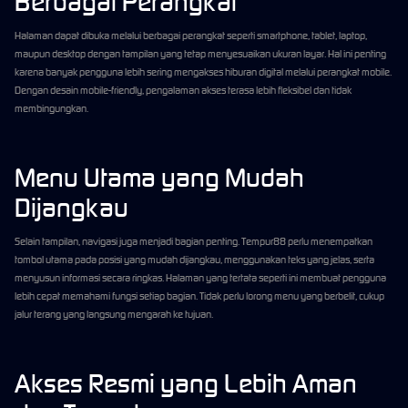
Berbagai Perangkat
Halaman dapat dibuka melalui berbagai perangkat seperti smartphone, tablet, laptop,
maupun desktop dengan tampilan yang tetap menyesuaikan ukuran layar. Hal ini penting
karena banyak pengguna lebih sering mengakses hiburan digital melalui perangkat mobile.
Dengan desain mobile-friendly, pengalaman akses terasa lebih fleksibel dan tidak
membingungkan.
Menu Utama yang Mudah
Dijangkau
Selain tampilan, navigasi juga menjadi bagian penting. Tempur88 perlu menempatkan
tombol utama pada posisi yang mudah dijangkau, menggunakan teks yang jelas, serta
menyusun informasi secara ringkas. Halaman yang tertata seperti ini membuat pengguna
lebih cepat memahami fungsi setiap bagian. Tidak perlu lorong menu yang berbelit, cukup
jalur terang yang langsung mengarah ke tujuan.
Akses Resmi yang Lebih Aman