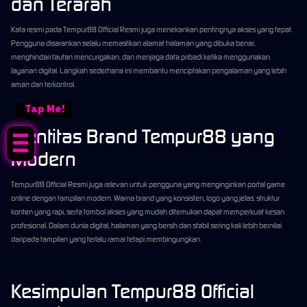
dan Terarah
Kata resmi pada Tempur88 Official Resmi juga menekankan pentingnya akses yang tepat.
Pengguna disarankan selalu memastikan alamat halaman yang dibuka benar,
menghindari tautan mencurigakan, dan menjaga data pribadi ketika menggunakan
layanan digital. Langkah sederhana ini membantu menciptakan pengalaman yang lebih
aman dan terkontrol.
Tap Me!
Identitas Brand Tempur88 yang
Modern
Tempur88 Official Resmi juga relevan untuk pengguna yang menginginkan portal game
online dengan tampilan modern. Warna brand yang konsisten, logo yang jelas, struktur
konten yang rapi, serta tombol akses yang mudah ditemukan dapat memperkuat kesan
profesional. Dalam dunia digital, halaman yang bersih dan stabil sering kali lebih bernilai
daripada tampilan yang terlalu ramai tetapi membingungkan.
Kesimpulan Tempur88 Official