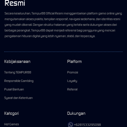
Resmi
Secara keseluruhan, Tempur88 Official Resmi menggambarkan platform game online yang
mengutamakan akses praktis, tampilan responsif, navigasi sederhana, dan identitas resmi
yang mudah dikenali. Dengan struktur halaman yang tertata serta dukungan akses dari
berbagai perangkat, Tempur88 dapat menjadi referensi bagi pengguna yang mencari
pengalaman hiburan digital yang lebih nyaman, stabil, dan terpercaya.
Kebijaksanaan
Platform
Tentang TEMPUR88
Promosi
Responsible Gambling
Loyalty
Pusat Bantuan
Referral
Syarat dan Ketentuan
Kategori
Dukungan
Hot Games
+6281533295098