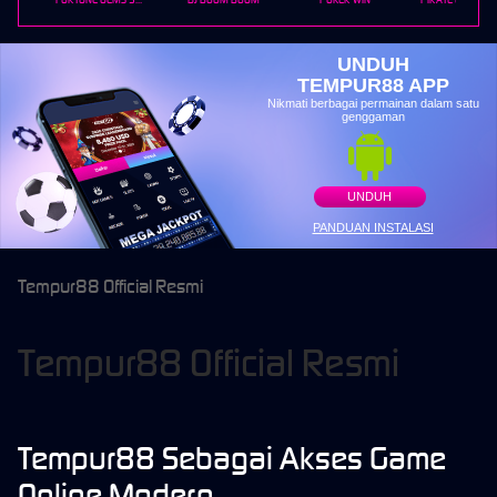
UNDUH
TEMPUR88 APP
Nikmati berbagai permainan dalam satu
genggaman
UNDUH
PANDUAN INSTALASI
Tempur88 Official Resmi
Tempur88 Official Resmi
Tempur88 Sebagai Akses Game
Online Modern