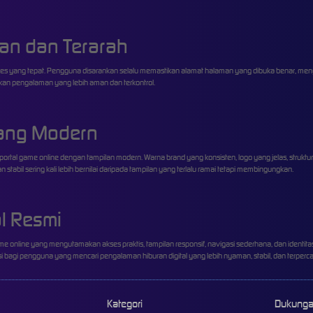
an dan Terarah
es yang tepat. Pengguna disarankan selalu memastikan alamat halaman yang dibuka benar, mengh
an pengalaman yang lebih aman dan terkontrol.
yang Modern
rtal game online dengan tampilan modern. Warna brand yang konsisten, logo yang jelas, struktu
stabil sering kali lebih bernilai daripada tampilan yang terlalu ramai tetapi membingungkan.
l Resmi
online yang mengutamakan akses praktis, tampilan responsif, navigasi sederhana, dan identitas
 bagi pengguna yang mencari pengalaman hiburan digital yang lebih nyaman, stabil, dan terperc
Kategori
Dukung