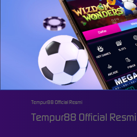
IDR
658,680.00
Gates of Olympus Super
Scatter
a**7
IDR
629,500.00
Gates of Olympus Super
Scatter
a**7
IDR
624,080.00
Gates of Olympus 1000
b****8
IDR
617,850.00
Gates of Olympus 1000
b****e
IDR
615,000.00
Tempur88 Official Resmi
Gates of Olympus Super
Scatter
Tempur88 Official Resmi
adrians****8
IDR
604,800.00
Gates of Olympus Super
Scatter