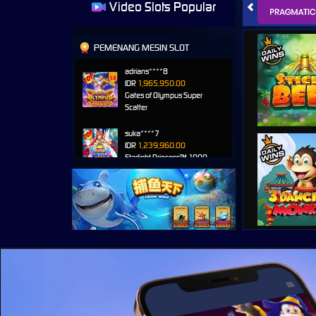
Video Slots Popular
PEMENANG MESIN SLOT
adrians****8
IDR
1,965,950.00
Gates of Olympus Super
Scatter
suka****7
IDR
1,239,960.00
Starlight Princess™ 1000
a**7
IDR
1,137,100.00
Gates of Olympus Super
Scatter
a**7
IDR
937,680.00
Gates of Olympus Super
Scatter
adrians****8