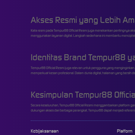
Akses Resmi yang Lebih Am
Kata resmi pada Tempur88 Official Resmi juga menekankan pentingnya aks
menggunakan layanan digital. Langkah sederhana ini membantu menciptak
Identitas Brand Tempur88 
Tempur88 Official Resmi juga relevan untuk pengguna yang menginginkan po
memperkuat kesan profesional. Dalam dunia digital, halaman yang bersih dan 
Kesimpulan Tempur88 Officia
Secara keseluruhan, Tempur88 Official Resmi menggambarkan platform game 
dukungan akses dari berbagai perangkat, Tempur88 dapat menjadi referensi
Kebijaksanaan
Platform