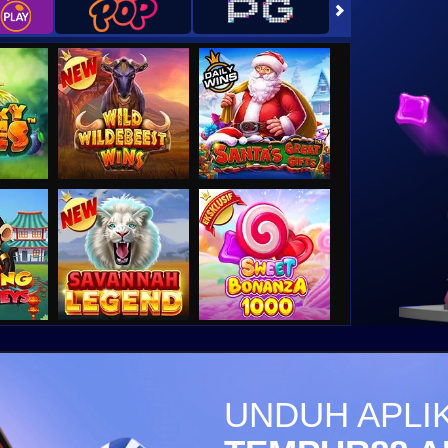
UNDUH APLIK