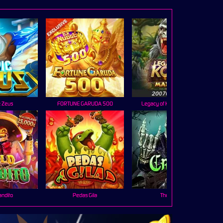
e Zeus
FORTUNE GARUDA 500
Legacy of Kong Maxways
andito
Pedas Gila
The Crypt