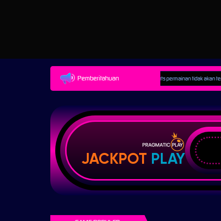
Pemberitahuan
ai 30-Sep-2026 14.59.59. Selama waktu ini, PP Virtual Sports permainan tidak akan tersedia. 
JACKPOT
PLAY