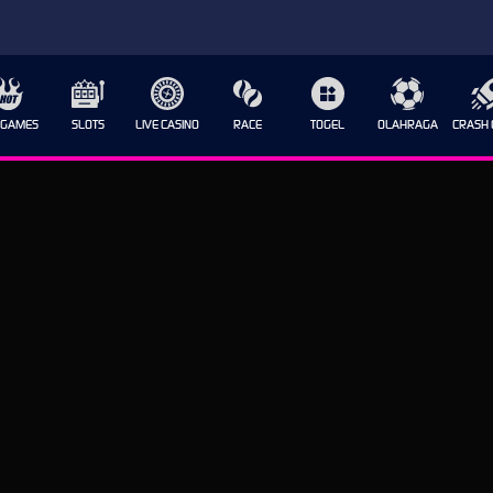
 GAMES
SLOTS
LIVE CASINO
RACE
TOGEL
OLAHRAGA
CRASH