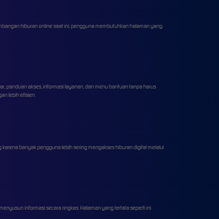
rkembangan hiburan online saat ini, pengguna membutuhkan halaman yang
ar, panduan akses, informasi layanan, dan menu bantuan tanpa harus
 lebih efisien.
g karena banyak pengguna lebih sering mengakses hiburan digital melalui
nyusun informasi secara ringkas. Halaman yang tertata seperti ini