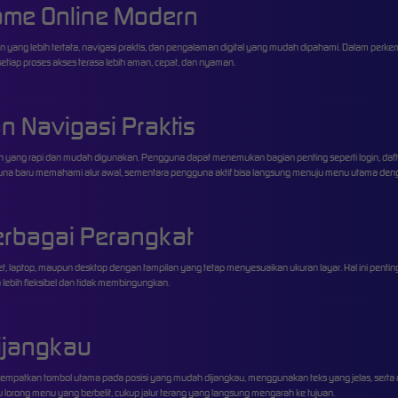
ame Online Modern
n yang lebih tertata, navigasi praktis, dan pengalaman digital yang mudah dipahami. Dalam pe
r setiap proses akses terasa lebih aman, cepat, dan nyaman.
an Navigasi Praktis
 yang rapi dan mudah digunakan. Pengguna dapat menemukan bagian penting seperti login, daft
a baru memahami alur awal, sementara pengguna aktif bisa langsung menuju menu utama dengan
erbagai Perangkat
et, laptop, maupun desktop dengan tampilan yang tetap menyesuaikan ukuran layar. Hal ini pentin
 lebih fleksibel dan tidak membingungkan.
ijangkau
nempatkan tombol utama pada posisi yang mudah dijangkau, menggunakan teks yang jelas, serta me
lorong menu yang berbelit, cukup jalur terang yang langsung mengarah ke tujuan.