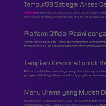
Tempur88 Sebagai Akses G
Tempur88
selalu berfokus pada akses game online modern dengan tampila
bukan hanya menarik secara visual, tetapi juga memiliki identitas jelas aga
Platform Official Resmi deng
Sebagai platform official resmi, Tempur88 mengedepankan konsep halaman
mencari terlalu lama. Susunan halaman yang sederhana membantu penggun
Tampilan Responsif untuk B
Halaman dapat dibuka melalui berbagai perangkat seperti smartphone, tabl
perangkat mobile. Dengan desain mobile-friendly, pengalaman akses terasa
Menu Utama yang Mudah D
Selain tampilan, navigasi juga menjadi bagian penting. Tempur88 perlu me
membuat pengguna lebih cepat memahami fungsi setiap bagian. Tidak perlu 