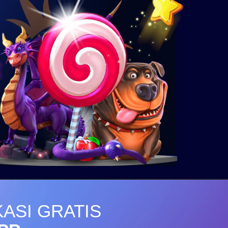
ASI GRATIS