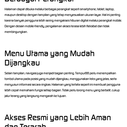
Halaman dapat dibuka melalui berbagai perangkat seperti smartphone, tablet, laptop,
maupun desktop dengan tampilan yang tetap menyesuaikan ukuran layar. Hal ini penting
karena banyak pengguna lebih sering mengakses hiburan digital melalui perangkat mobile.
Dengan desain mobile-friendly, pengalaman akses terasa lebih fleksibel dan tidak
membingungkan.
Menu Utama yang Mudah
Dijangkau
Selain tampilan, navigasi juga menjadi bagian penting. Tempur88 perlu menempatkan
tombol utama pada posisi yang mudah dijangkau, menggunakan teks yang jelas, serta
menyusun informasi secara ringkas. Halaman yang tertata seperti ini membuat pengguna
lebih cepat memahami fungsi setiap bagian. Tidak perlu lorong menu yang berbelit, cukup
jalur terang yang langsung mengarah ke tujuan.
Akses Resmi yang Lebih Aman
dan Terarah