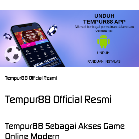
UNDUH
TEMPUR88 APP
Nikmati berbagai permainan dalam satu
genggaman
UNDUH
PANDUAN INSTALASI
Tempur88 Official Resmi
Tempur88 Official Resmi
Tempur88 Sebagai Akses Game
Online Modern