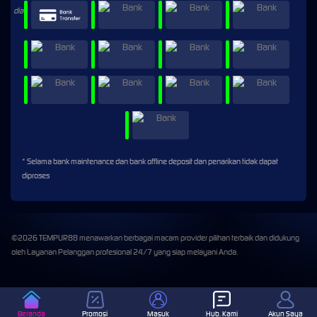
* Selama bank maintenance dan bank offline deposit dan penarikan tidak dapat
diproses
©2026 TEMPUR88 menawarkan berbagai macam provider pilihan terbaik dan didukung
oleh Layanan Pelanggan profesional 24/7 yang siap melayani Anda.
Beranda
Promosi
Masuk
Hub. Kami
Akun Saya