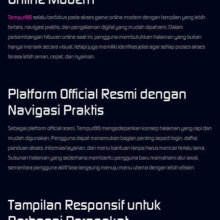
Tempur88
selalu berfokus pada akses game online modern dengan tampilan yang lebih
tertata, navigasi praktis, dan pengalaman digital yang mudah dipahami. Dalam
perkembangan hiburan online saat ini, pengguna membutuhkan halaman yang bukan
hanya menarik secara visual, tetapi juga memiliki identitas jelas agar setiap proses akses
terasa lebih aman, cepat, dan nyaman.
Platform Official Resmi dengan
Navigasi Praktis
Sebagai platform official resmi, Tempur88 mengedepankan konsep halaman yang rapi dan
mudah digunakan. Pengguna dapat menemukan bagian penting seperti login, daftar,
panduan akses, informasi layanan, dan menu bantuan tanpa harus mencari terlalu lama.
Susunan halaman yang sederhana membantu pengguna baru memahami alur awal,
sementara pengguna aktif bisa langsung menuju menu utama dengan lebih efisien.
Tampilan Responsif untuk