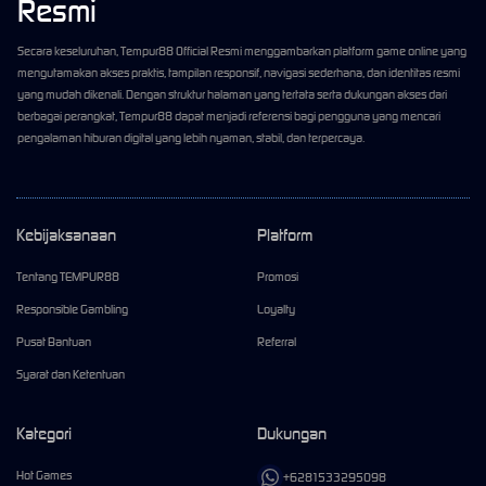
Resmi
Secara keseluruhan, Tempur88 Official Resmi menggambarkan platform game online yang
mengutamakan akses praktis, tampilan responsif, navigasi sederhana, dan identitas resmi
yang mudah dikenali. Dengan struktur halaman yang tertata serta dukungan akses dari
berbagai perangkat, Tempur88 dapat menjadi referensi bagi pengguna yang mencari
pengalaman hiburan digital yang lebih nyaman, stabil, dan terpercaya.
Kebijaksanaan
Platform
Tentang TEMPUR88
Promosi
Responsible Gambling
Loyalty
Pusat Bantuan
Referral
Syarat dan Ketentuan
Kategori
Dukungan
Hot Games
+6281533295098